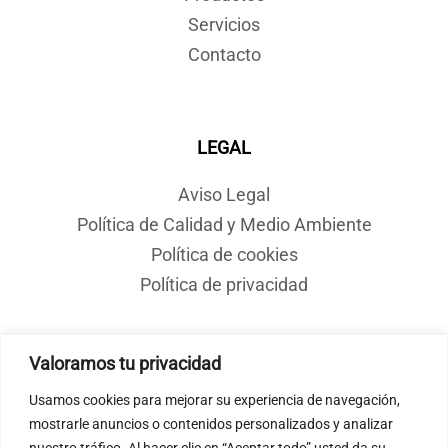
Servicios
Contacto
LEGAL
Aviso Legal
Política de Calidad y Medio Ambiente
Política de cookies
Política de privacidad
Valoramos tu privacidad
CONTACTO
Usamos cookies para mejorar su experiencia de navegación,
COTELSA
mostrarle anuncios o contenidos personalizados y analizar
nuestro tráfico. Al hacer clic en “Aceptar todo” usted da su