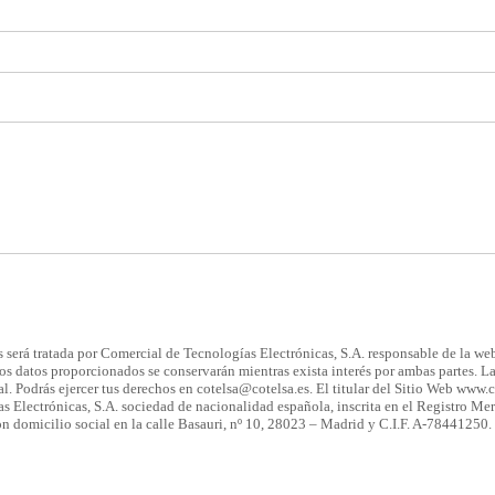
s será tratada por Comercial de Tecnologías Electrónicas, S.A. responsable de la web,
os datos proporcionados se conservarán mientras exista interés por ambas partes. L
al. Podrás ejercer tus derechos en cotelsa@cotelsa.es. El titular del Sitio Web www.
Electrónicas, S.A. sociedad de nacionalidad española, inscrita en el Registro Merc
on domicilio social en la calle Basauri, nº 10, 28023 – Madrid y C.I.F. A-78441250.